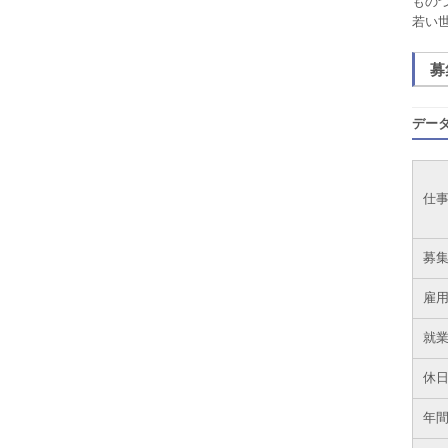
もの
若い
募
デー
仕
募
雇
就
休
年