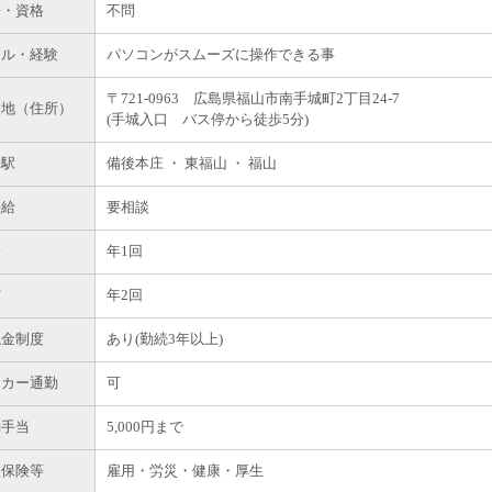
許・資格
不問
キル・経験
パソコンがスムーズに操作できる事
〒721-0963 広島県福山市南手城町2丁目24-7
務地（住所）
(手城入口 バス停から徒歩5分)
寄駅
備後本庄 ・ 東福山 ・ 福山
任給
要相談
給
年1回
与
年2回
職金制度
あり(勤続3年以上)
イカー通勤
可
勤手当
5,000円まで
入保険等
雇用・労災・健康・厚生