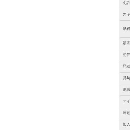
免
ス
勤
最
初
昇
賞
退
マ
通
加