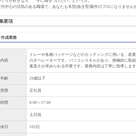
づくりが好きな方、「手に職をつけたい」という方。
世代中心の活気のある職場で、あなたも木型(抜き型)製作のプロになりません
集要項
タ作成業務
トレーや各種パッケージなどのカッティングに用いる、産業
事内容
のオペレーターです。パソコンスキルがあり、積極的に取組
素直さが求められる作業です。業務内容は丁寧に指導します
集年齢
29歳以下
用形態
正社員
業時間
8:00～17:00
日
土日祝
間休日
105日