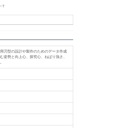
か？
用刃型の設計や製作のためのデータ作成
む姿勢と向上心、探究心、ねばり強さ、
。