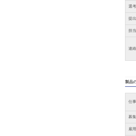
選
提
担
連
製品
仕
募
雇