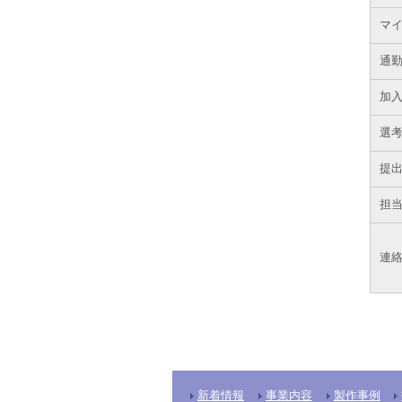
マ
通
加
選
提
担
連
新着情報
事業内容
製作事例