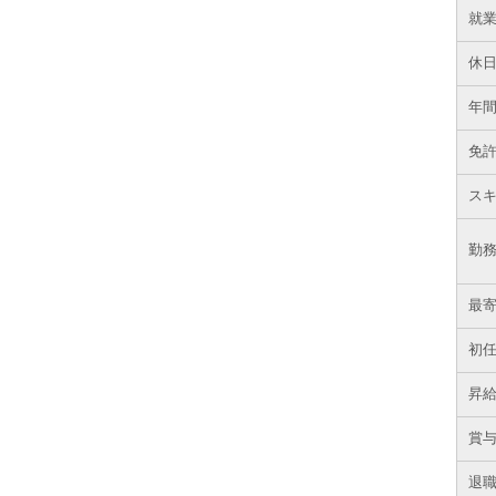
就
休
年
免
ス
勤
最
初
昇
賞
退