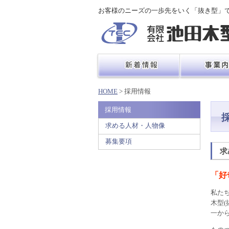
お客様のニーズの一歩先をいく「抜き型」
HOME
> 採用情報
採用情報
求める人材・人物像
募集要項
求
「好
私た
木型
一か