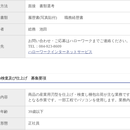
考方法
面接 書類選考
出書類
履歴書(写真貼付) 職務経歴書
当者
総務 池田
お問い合わせ・ご応募はハローワークまでご連絡ください。
絡先
TEL：084-923-8609
ハローワークインターネットサービス
の検査及び仕上げ 募集要項
商品の産業用刃型を仕上げ・検査し梱包出荷が主な業務です
事内容
となる作業です。一部工程でパソコンを使用します。業務内
集年齢
39歳以下
用形態
正社員