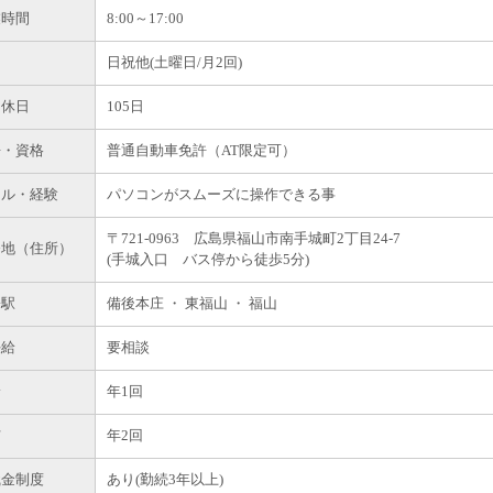
業時間
8:00～17:00
日
日祝他(土曜日/月2回)
間休日
105日
許・資格
普通自動車免許（AT限定可）
キル・経験
パソコンがスムーズに操作できる事
〒721-0963 広島県福山市南手城町2丁目24-7
務地（住所）
(手城入口 バス停から徒歩5分)
寄駅
備後本庄 ・ 東福山 ・ 福山
任給
要相談
給
年1回
与
年2回
職金制度
あり(勤続3年以上)