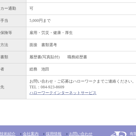
イカー通勤
可
勤手当
5,000円まで
入保険等
雇用・労災・健康・厚生
考方法
面接 書類選考
出書類
履歴書(写真貼付) 職務経歴書
当者
総務 池田
お問い合わせ・ご応募はハローワークまでご連絡ください。
絡先
TEL：084-923-8609
ハローワークインターネットサービス
技術紹介
会社案内
採用情報
お問い合わせ
有