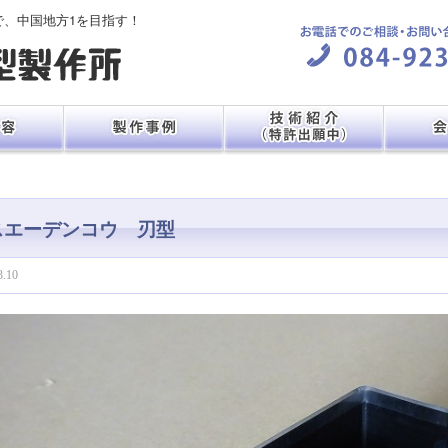
で、中国地方1を目指す！
スエーデンコウ 刃型
3.10