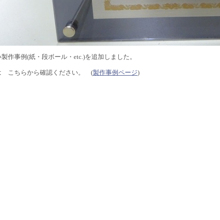
製作事例(紙・段ボール・etc.)を追加しました。
は こちらから確認ください。 (
製作事例ページ
)