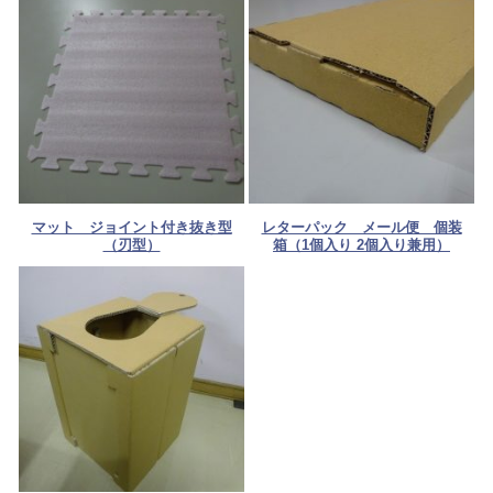
マット ジョイント付き抜き型
レターパック メール便 個装
（刃型）
箱（1個入り 2個入り兼用）