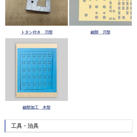
トタン付き 刃型
細部 刃型
細部加工 木型
工具・治具