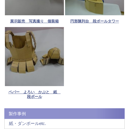
展示販売 写真撮り 個装箱
円形陳列台 段ボールタワー
ペパー よろい かぶと 紙
段ボール
製作事例
紙・ダンボールetc.