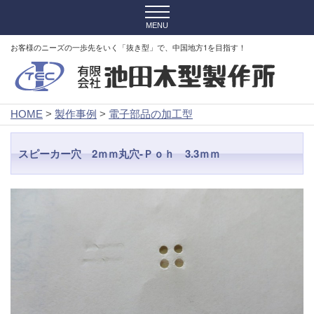
お客様のニーズの一歩先をいく「抜き型」で、中国地方1を目指す！
HOME
>
製作事例
>
電子部品の加工型
スピーカー穴 2ｍｍ丸穴-Ｐｏｈ 3.3ｍｍ