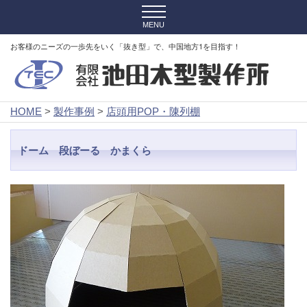
お客様のニーズの一歩先をいく「抜き型」で、中国地方1を目指す！
HOME
>
製作事例
>
店頭用POP・陳列棚
ドーム 段ぼーる かまくら