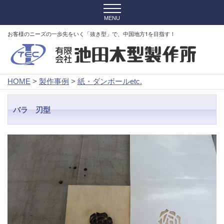
お客様のニーズの一歩先をいく「抜き型」で、中国地方1を目指す！
HOME
>
製作事例
>
紙・ダンボールetc.
バラ 刃型