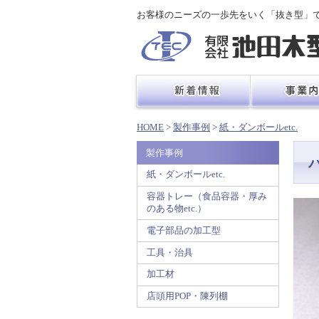
お客様のニーズの一歩先をいく「抜き型」
HOME
>
製作事例
>
紙・ダンボールetc.
製作事例
紙・ダンボールetc.
容器トレー（食品容器・厚み
のある物etc.）
電子部品の加工型
工具・治具
加工材
店頭用POP・陳列棚