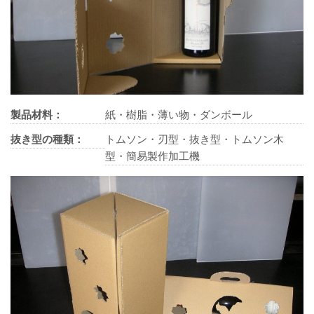
製品材料：
紙・樹脂・薄い物・ダンボール
抜き型の種類：
トムソン・刃型・抜き型・トムソン木
型・簡易製作加工機