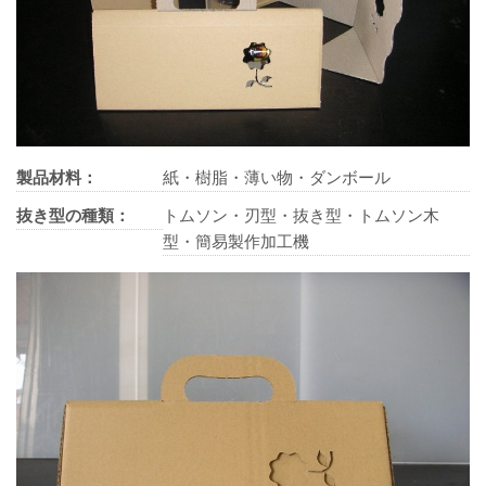
製品材料：
紙・樹脂・薄い物・ダンボール
抜き型の種類：
トムソン・刃型・抜き型・トムソン木
型・簡易製作加工機