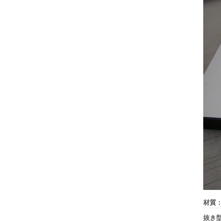
材質
抜き