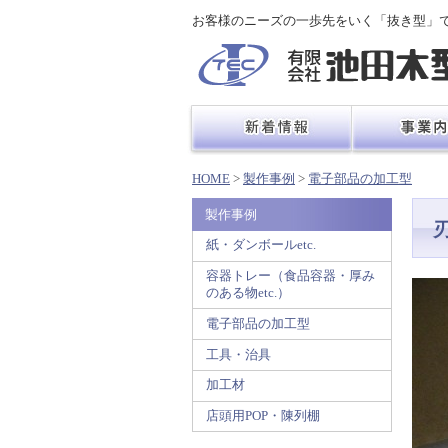
お客様のニーズの一歩先をいく「抜き型」
HOME
>
製作事例
>
電子部品の加工型
製作事例
紙・ダンボールetc.
容器トレー（食品容器・厚み
のある物etc.）
電子部品の加工型
工具・治具
加工材
店頭用POP・陳列棚