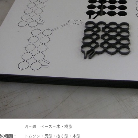
：
刃＝鉄 ベース＝木・樹脂
型の種類：
トムソン・刃型・抜く型・木型