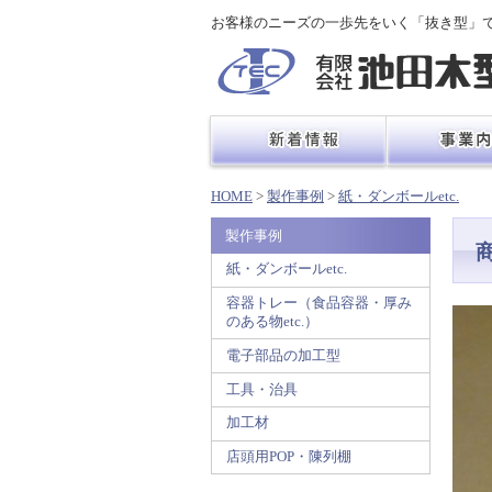
お客様のニーズの一歩先をいく「抜き型」
HOME
>
製作事例
>
紙・ダンボールetc.
製作事例
紙・ダンボールetc.
容器トレー（食品容器・厚み
のある物etc.）
電子部品の加工型
工具・治具
加工材
店頭用POP・陳列棚