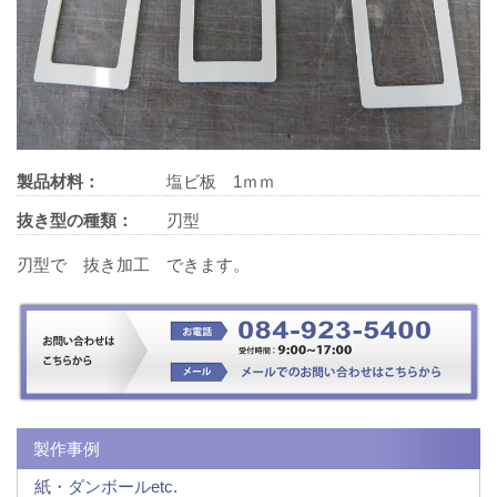
製品材料：
塩ビ板 1ｍｍ
抜き型の種類：
刃型
刃型で 抜き加工 できます。
製作事例
紙・ダンボールetc.