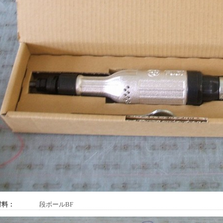
材料：
段ボールBF