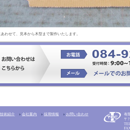
にあわせて、見本から木型まで製作いたします。
技術紹介
会社案内
採用情報
お問い合わせ
有
〒7
TEL
FAX