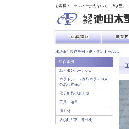
お客様のニーズの一歩先をいく「抜き型」
HOME
>
製作事例
>
紙・ダンボールetc.
製作事例
紙・ダンボールetc.
容器トレー（食品容器・厚み
のある物etc.）
電子部品の加工型
工具・治具
加工材
店頭用POP・陳列棚