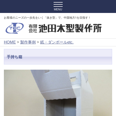
お客様のニーズの一歩先をいく「抜き型」で、中国地方1を目指す！
HOME
>
製作事例
>
紙・ダンボールetc.
手持ち箱