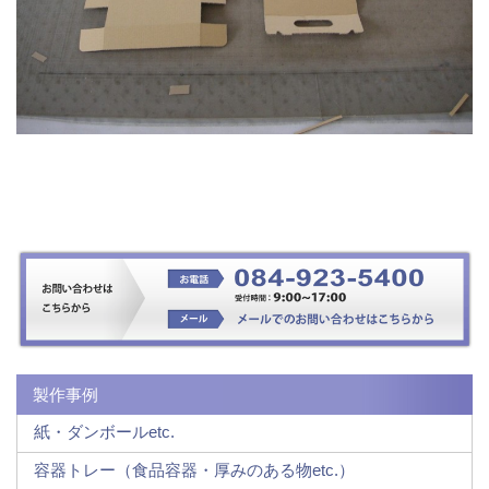
製作事例
紙・ダンボールetc.
容器トレー（食品容器・厚みのある物etc.）