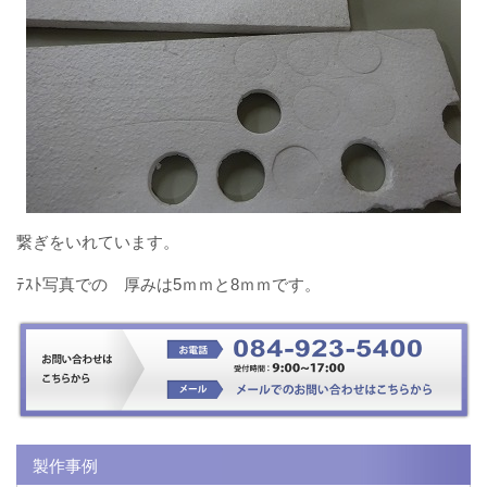
繋ぎをいれています。
ﾃｽﾄ写真での 厚みは5ｍｍと8ｍｍです。
製作事例