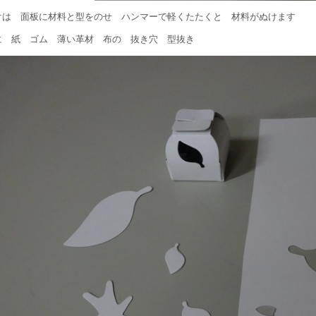
けは 面板に材料と型をのせ ハンマーで軽くたたくと 材料がぬけます
に 紙 ゴム 薄い革材 布の 抜き穴 型抜き