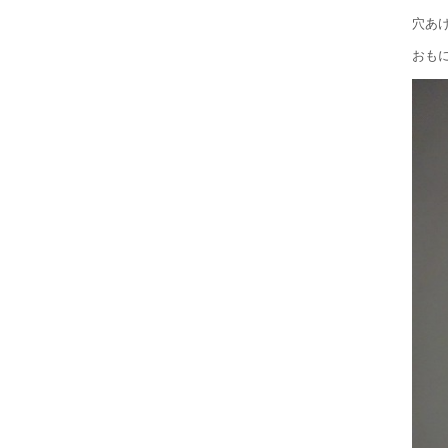
穴あ
おも