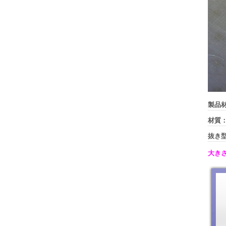
製品
材質
抜き
大き