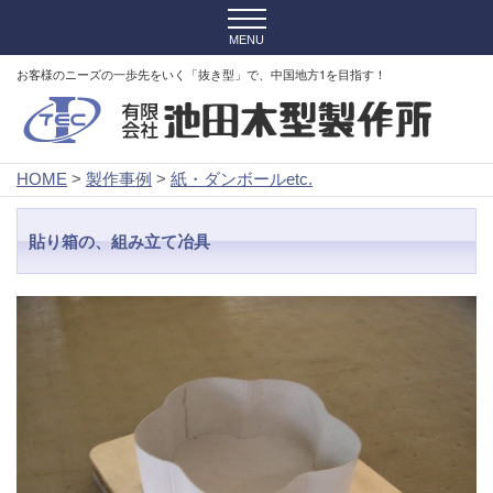
お客様のニーズの一歩先をいく「抜き型」で、中国地方1を目指す！
HOME
>
製作事例
>
紙・ダンボールetc.
貼り箱の、組み立て冶具